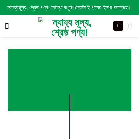
Skip
ন্যায্যমূল্য, শ্রেষ্ঠ পণ্য! আস্থা রাখুন! সেরাটা ই পাবেন ইনশা-আল্লাহ।
to
content