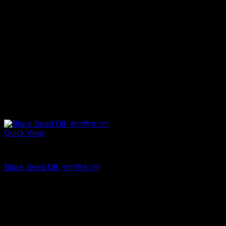
Quick View
তেল
Black Seed Oil- কালোজিরা তেল
Original
Current
From
৳
850.00
৳
800.00
price
price
Sale!
was:
is:
৳ 850.00.
৳ 800.00.