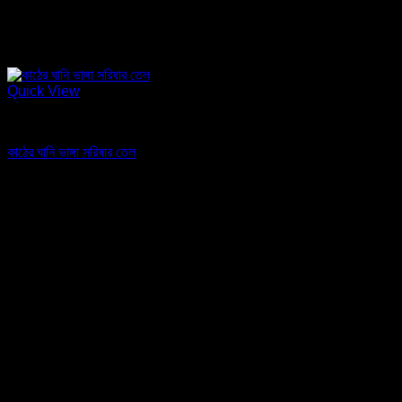
Quick View
তেল
কাঠের ঘানি ভাঙ্গা সরিষার তেল
Original
Current
From
৳
330.00
৳
290.00
price
price
was:
is:
৳ 330.00.
৳ 290.00.