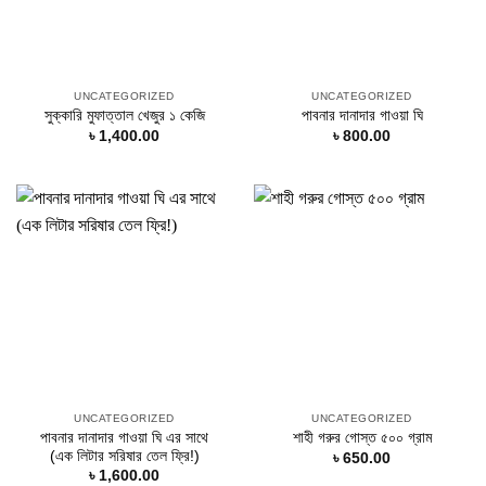
UNCATEGORIZED
UNCATEGORIZED
সুক্কারি মুফাত্তাল খেজুর ১ কেজি
পাবনার দানাদার গাওয়া ঘি
৳
1,400.00
৳
800.00
UNCATEGORIZED
UNCATEGORIZED
পাবনার দানাদার গাওয়া ঘি এর সাথে
শাহী গরুর গোস্ত ৫০০ গ্রাম
(এক লিটার সরিষার তেল ফ্রি!)
৳
650.00
৳
1,600.00