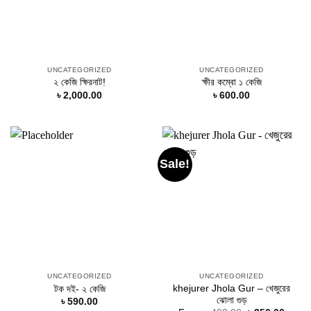
UNCATEGORIZED
UNCATEGORIZED
২ কেজি ক্ষিরনাট!
ক্ষীর কম্বো ১ কেজি
৳
2,000.00
৳
600.00
Sale!
UNCATEGORIZED
UNCATEGORIZED
khejurer Jhola Gur – খেজুরের
টক দই- ২ কেজি
ঝোলা গুড়
৳
590.00