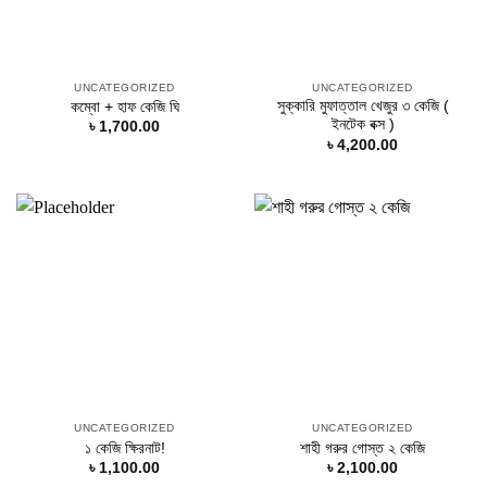
UNCATEGORIZED
UNCATEGORIZED
সুক্কারি মুফাত্তাল খেজুর ৩ কেজি (
কম্বো + হাফ কেজি ঘি
ইনটেক বক্স )
৳
1,700.00
৳
4,200.00
UNCATEGORIZED
UNCATEGORIZED
১ কেজি ক্ষিরনাট!
শাহী গরুর গোস্ত ২ কেজি
৳
1,100.00
৳
2,100.00