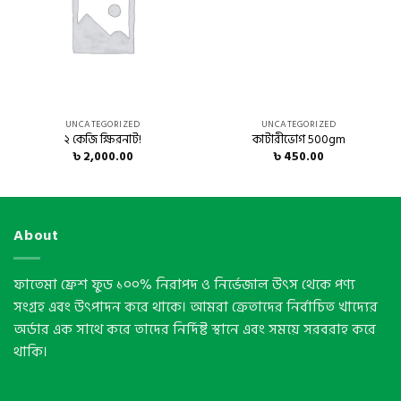
UNCATEGORIZED
UNCATEGORIZED
২ কেজি ক্ষিরনাট!
কাটারীভোগ 500gm
৳
2,000.00
৳
450.00
About
ফাতেমা ফ্রেশ ফুড ১০০% নিরাপদ ও নির্ভেজাল উৎস থেকে পণ্য
সংগ্রহ এবং উৎপাদন করে থাকে। আমরা ক্রেতাদের নির্বাচিত খাদ্যের
অর্ডার এক সাথে করে তাদের নির্দিষ্ট স্থানে এবং সময়ে সরবরাহ করে
থাকি।