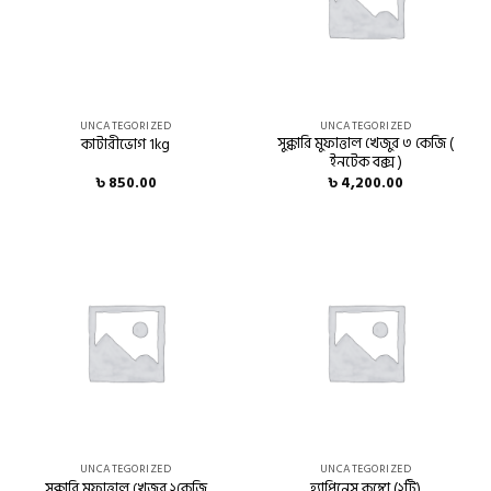
UNCATEGORIZED
UNCATEGORIZED
সুক্কারি মুফাত্তাল খেজুর ৩ কেজি (
কাটারীভোগ 1kg
ইনটেক বক্স )
৳
850.00
৳
4,200.00
UNCATEGORIZED
UNCATEGORIZED
সুক্কারি মুফাত্তাল খেজুর ২কেজি
হ্যাপিনেস কম্বো (২টি)