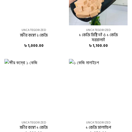
UNCATEGORIZED
UNCATEGORIZED
১ কেজি মিষ্টি দই ও ১ কেজি
ক্ষীর কম্বো ২ কেজি
সরমালাই
৳
1,000.00
৳
1,100.00
UNCATEGORIZED
UNCATEGORIZED
ক্ষীর কম্বো ১ কেজি
১ কেজি মালাইচপ