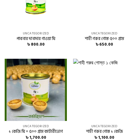
UNCATEGORIZED
UNCATEGORIZED
পাবনার দানাদার গাওয়া ঘি
শাহী গরুর গোস্ত ৫০০ গ্রাম
৳
800.00
৳
650.00
UNCATEGORIZED
UNCATEGORIZED
১ কেজি ঘি + ৫০০ গ্রাম কাটারীভোগ
শাহী গরুর গোস্ত ১ কেজি
৳
1,700.00
৳
1,100.00