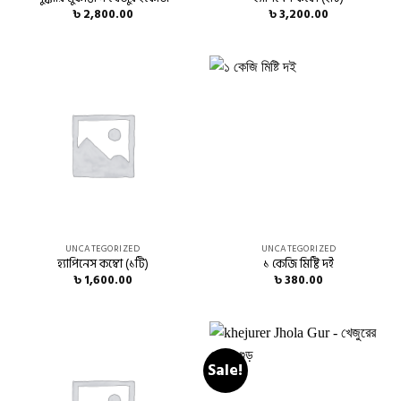
৳
2,800.00
৳
3,200.00
UNCATEGORIZED
UNCATEGORIZED
হ্যাপিনেস কম্বো (১টি)
১ কেজি মিষ্টি দই
৳
1,600.00
৳
380.00
Sale!