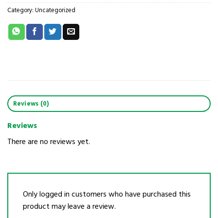
Category:
Uncategorized
Reviews (0)
Reviews
There are no reviews yet.
Only logged in customers who have purchased this
product may leave a review.