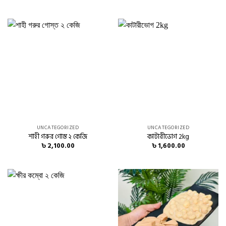
UNCATEGORIZED
UNCATEGORIZED
শাহী গরুর গোস্ত ২ কেজি
কাটারীভোগ 2kg
৳
2,100.00
৳
1,600.00