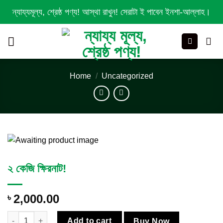
Skip
ন্যায্যমূল্য, শ্রেষ্ঠ পণ্য! আস্থা রাখুন! সেরাটা ই পাবেন ইনশা-আল্লাহ।
to
content
Home
/
Uncategorized
২ কেজি ক্ষিরনাট!
2,000.00
৳
২ কেজি ক্ষিরনাট! quantity
Add to cart
Buy Now