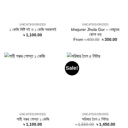
UNCATEGORIZED
UNCATEGORIZED
khejurer Jhola Gur – খেজুরের
১ কেজি মিষ্টি দই ও ১ কেজি সরমালাই
ঝোলা গুড়
৳
1,100.00
Original
Curre
From
৳
400.00
৳
350.00
price
price
was:
is:
৳ 400.00.
৳ 350.
Sale!
UNCATEGORIZED
UNCATEGORIZED
শাহী গরুর গোস্ত ১ কেজি
সরিষার তৈল ৫ লিটার
Original
Curren
৳
1,100.00
৳
1,550.00
৳
1,450.00
price
price