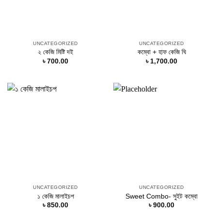
UNCATEGORIZED
UNCATEGORIZED
২ কেজি মিষ্টি দই
কম্বো + হাফ কেজি ঘি
৳
700.00
৳
1,700.00
UNCATEGORIZED
UNCATEGORIZED
১ কেজি মালাইচপ
Sweet Combo- সুইট কম্বো
৳
850.00
৳
900.00