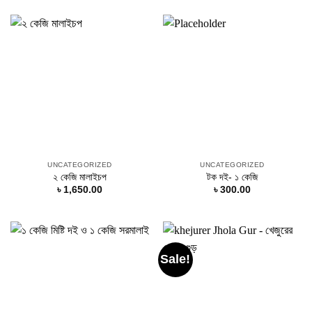
UNCATEGORIZED
UNCATEGORIZED
২ কেজি মালাইচপ
টক দই- ১ কেজি
৳
1,650.00
৳
300.00
Sale!