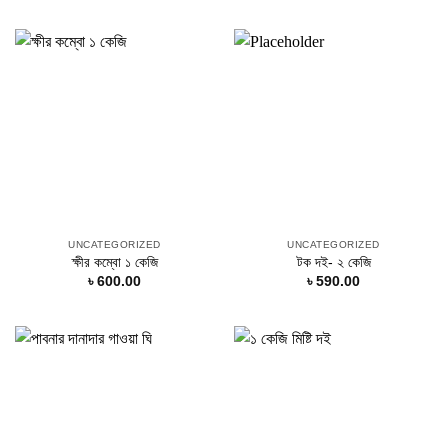
UNCATEGORIZED
UNCATEGORIZED
ক্ষীর কম্বো ১ কেজি
টক দই- ২ কেজি
৳
600.00
৳
590.00