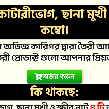
, কাটারীভোগ, ছানা মুখী
কম্বো।
অভিজ্ঞ কারিগর দ্বারা তৈরী আম
তৈরী প্রোডাক্ট গুলো আপনার প্
অর্ডার করুন
কি থাকছে:
ভোগ, ছানা মুখী ও ক্ষীর নাট
৪ টি