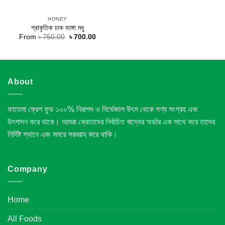
HONEY
প্রাকৃতিক চাক ভাঙ্গা মধু
Original
Current
From
৳
750.00
৳
700.00
price
price
was:
is:
৳ 750.00.
৳ 700.00.
About
ফাতেমা ফ্রেশ ফুড ১০০% নিরাপদ ও নির্ভেজাল উৎস থেকে পণ্য সংগ্রহ এবং
উৎপাদন করে থাকে। আমরা ক্রেতাদের নির্বাচিত খাদ্যের অর্ডার এক সাথে করে তাদের
নির্দিষ্ট স্থানে এবং সময়ে সরবরাহ করে থাকি।
Company
Home
All Foods